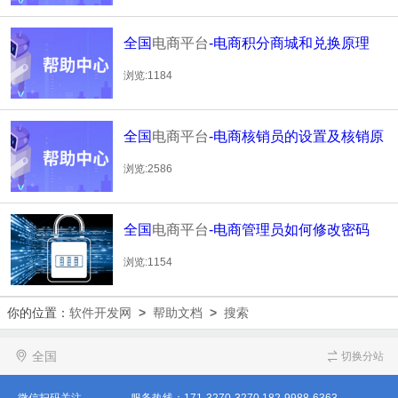
全国
电商平台
-电商积分商城和兑换原理
浏览:1184
全国
电商平台
-电商核销员的设置及核销原
理
浏览:2586
全国
电商平台
-电商管理员如何修改密码
浏览:1154
你的位置：
软件开发网
>
帮助文档
>
搜索
全国
切换分站
微信扫码关注
服务热线：
171-3270-3270
182-9988-6363