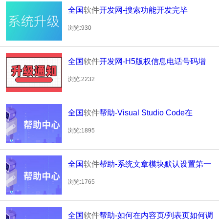
全国
软件
开发网-搜索功能开发完毕
浏览:930
全国
软件
开发网-H5版权信息电话号码增
加一键拨号功能
浏览:2232
全国
软件
帮助-Visual Studio Code在
macos中如何显示中文
浏览:1895
全国
软件
帮助-系统文章模块默认设置第一
张图片为标题图的方法
浏览:1765
全国
软件
帮助-如何在内容页/列表页如何调