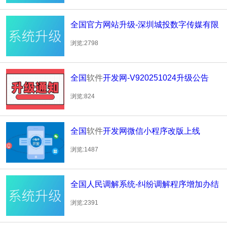
全国官方网站升级-深圳城投数字传媒有限
公司全新改版
浏览:2798
全国
软件
开发网-V920251024升级公告
浏览:824
全国
软件
开发网微信小程序改版上线
浏览:1487
全国人民调解系统-纠纷调解程序增加办结
状态
浏览:2391