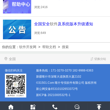
用当前所在的分类名称及链接呢？
浏览:2416
全国安全
软件
及系统版本升级通知
浏览:649
你的位置：
软件开发网
>
帮助文档
>
搜索
全国
切换分站
微信扫码关注
服务热线：
171-3270-3270
182-9988-6363
新疆喀什市深喀大道陕西大厦2102
©31501.Com 喀什专找软件有限公司 版权所有
新公网安备65310102653372号
新ICP备 2021000532号-1




